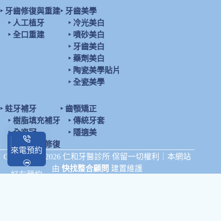
‣
牙齒修復與重建
‣
牙齒美學
‣
人工植牙
‣
冷光美白
‣
全口重建
‣
噴砂美白
‣
牙齒美白
‣
藥劑美白
‣
陶瓷美學貼片
‣
全瓷美學
‣
蛀牙補牙
‣
齒顎矯正
‣
樹脂填充補牙
‣
傳統牙套
‣
全瓷冠
‣
隱適美
‣
陶瓷鑲嵌修復
來電預約
Copyright © 2026 仁和牙醫診所 保留一切權利｜本網站
由
快找整合顧問
建置維護
好友預約