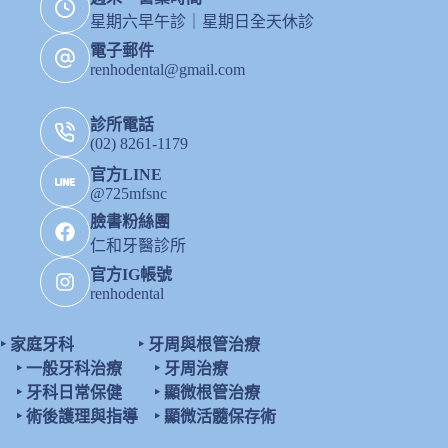
星期六早午診｜星期日全天休診
電子郵件
renhodental@gmail.com
診所電話
(02) 8261-1179
官方LINE
@725mfsnc
臉書粉絲團
仁和牙醫診所
官方IG帳號
renhodental
‣
家庭牙科
‣
牙周與根管治療
‣
一般牙科治療
‣
牙周治療
‣
牙科日常保健
‣
顯微根管治療
‣
術後護理與指導
‣
顯微活髓保存術