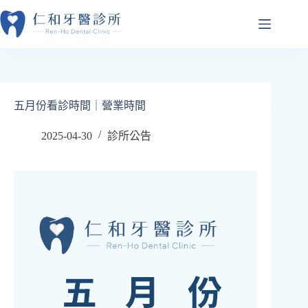
跳
至
主
要
內
容
五月份看診時間｜營業時間
2025-04-30
診所公告