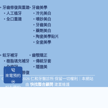
‣
牙齒修復與重建
‣
牙齒美學
‣
人工植牙
‣
冷光美白
‣
全口重建
‣
噴砂美白
‣
牙齒美白
‣
藥劑美白
‣
陶瓷美學貼片
‣
全瓷美學
‣
蛀牙補牙
‣
齒顎矯正
‣
樹脂填充補牙
‣
傳統牙套
‣
全瓷冠
‣
隱適美
‣
陶瓷鑲嵌修復
來電預約
Copyright © 2026 仁和牙醫診所 保留一切權利｜本網站
由
快找整合顧問
建置維護
好友預約