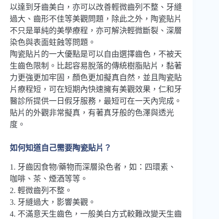
以達到牙齒美白，亦可以改善輕微齒列不整、牙縫
過大、齒形不佳等美觀問題，除此之外，陶瓷貼片
不只是單純的美學療程，亦可解決輕微斷裂、深層
染色與表面蛀蝕等問題。
陶瓷貼片的一大優點是可以自由選擇齒色，不被天
生齒色限制。比起容易脫落的傳統樹脂貼片，黏著
力更強更加牢固，顏色更加擬真自然，並且陶瓷貼
片療程短，可在短期內快速擁有美觀效果，仁和牙
醫診所提供一日假牙服務，最短可在一天內完成。
貼片的外觀非常擬真，有著真牙般的色澤與透光
度。
如何知道自己需要陶瓷貼片？
1. 牙齒因食物/藥物而深層染色者，如：四環素、
咖啡、茶、煙酒等等。
2. 輕微齒列不整。
3. 牙縫過大，影響美觀。
4. 不滿意天生齒色，一般美白方式較難改變天生齒