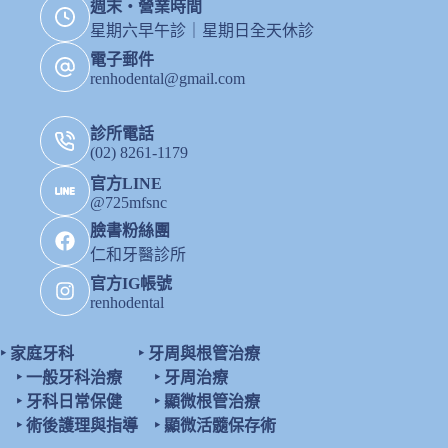
週末・營業時間
星期六早午診｜星期日全天休診
電子郵件
renhodental@gmail.com
診所電話
(02) 8261-1179
官方LINE
@725mfsnc
臉書粉絲團
仁和牙醫診所
官方IG帳號
renhodental
‣
家庭牙科
‣
牙周與根管治療
‣
一般牙科治療
‣
牙周治療
‣
牙科日常保健
‣
顯微根管治療
‣
術後護理與指導
‣
顯微活髓保存術