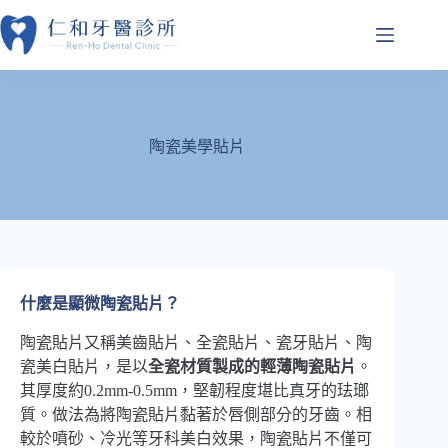
跳
至
主
要
內
容
陶瓷美學貼片
什麼是顯微陶瓷貼片？
陶瓷貼片又稱美齒貼片、全瓷貼片、瓷牙貼片、陶
瓷美白貼片，是以
全瓷材質製成的輕薄陶瓷貼片
。
其厚度約0.2mm-0.5mm，堅韌程度堪比真牙的珐瑯
質。做法為將陶瓷貼片黏著於唇側部分的牙齒。相
較於噴砂、冷光等牙科美白效果，陶瓷貼片不僅可