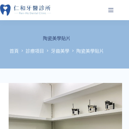
跳
至
主
要
內
容
陶瓷美學貼片
首頁
診療項目
牙齒美學
陶瓷美學貼片