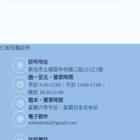
全
瓷
中
心
｜
一
日
假
仁和牙醫診所
牙
診所地址
新北市土城區中央路二段223之1號
週一至五・營業時間
早診 9:30-12:00｜午診 14:00-17:00｜
晚診 18:30-21:00
週末・營業時間
星期六早午診｜星期日全天休診
電子郵件
renhodental@gmail.com
診所電話