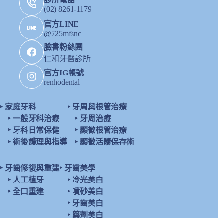
(02) 8261-1179
官方LINE
@725mfsnc
臉書粉絲團
仁和牙醫診所
官方IG帳號
renhodental
‣
家庭牙科
‣
牙周與根管治療
‣
一般牙科治療
‣
牙周治療
‣
牙科日常保健
‣
顯微根管治療
‣
術後護理與指導
‣
顯微活髓保存術
‣
牙齒修復與重建
‣
牙齒美學
‣
人工植牙
‣
冷光美白
‣
全口重建
‣
噴砂美白
‣
牙齒美白
‣
藥劑美白