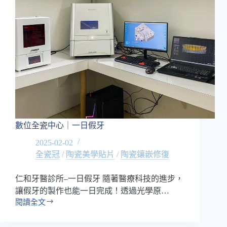
數位全瓷中心｜一日假牙
2025-02-02
全瓷冠
/
陶瓷美學貼片
/
陶瓷鑲嵌修復
仁和牙醫診所–一日假牙 隨著醫療科技的進步，
讓假牙的製作也能一日完成！透過光學原…
閱讀全文
數
位