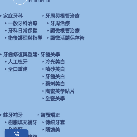
renhodental
‣
家庭牙科
‣
牙周與根管治療
‣
一般牙科治療
‣
牙周治療
‣
牙科日常保健
‣
顯微根管治療
‣
術後護理與指導
‣
顯微活髓保存術
‣
牙齒修復與重建
‣
牙齒美學
‣
人工植牙
‣
冷光美白
‣
全口重建
‣
噴砂美白
‣
牙齒美白
‣
藥劑美白
‣
陶瓷美學貼片
‣
全瓷美學
‣
蛀牙補牙
‣
齒顎矯正
‣
樹脂填充補牙
‣
傳統牙套
‣
全瓷冠
‣
隱適美