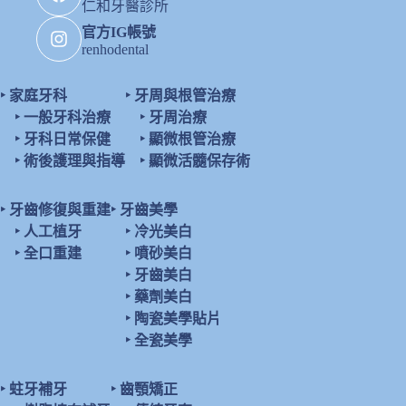
仁和牙醫診所
官方IG帳號
renhodental
‣
家庭牙科
‣
牙周與根管治療
‣
一般牙科治療
‣
牙周治療
‣
牙科日常保健
‣
顯微根管治療
‣
術後護理與指導
‣
顯微活髓保存術
‣
牙齒修復與重建
‣
牙齒美學
‣
人工植牙
‣
冷光美白
‣
全口重建
‣
噴砂美白
‣
牙齒美白
‣
藥劑美白
‣
陶瓷美學貼片
‣
全瓷美學
‣
蛀牙補牙
‣
齒顎矯正