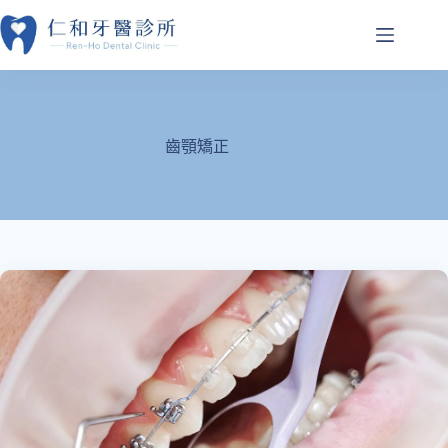
跳
至
主
要
內
容
齒顎矯正