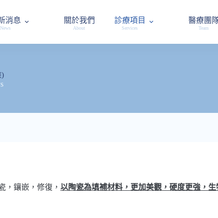
新消息
關於我們
診療項目
醫療團
News
About
Services
Team
)
ys
瓷，鑲嵌，修復，
以陶瓷為填補材料，更加美觀，硬度更強，生