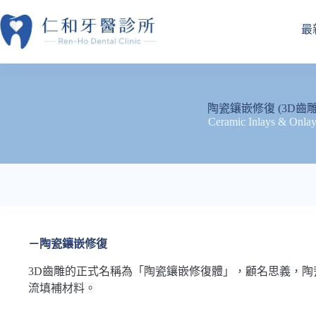
跳
至
最
主
要
內
容
陶瓷鑲嵌修復 (3D齒雕
Ceramic Inlays & Onla
－陶瓷鑲嵌修復
3D齒雕的正式名稱為「陶瓷鑲嵌修復體」，顧名思義，陶
流填補材料。