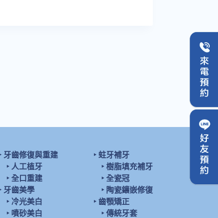
‣
牙齒修復與重建
‣
蛀牙補牙
‣
人工植牙
‣
樹脂填充補牙
‣
全口重建
‣
全瓷冠
‣
牙齒美學
‣
陶瓷鑲嵌修復
‣
冷光美白
‣
齒顎矯正
‣
噴砂美白
‣
傳統牙套