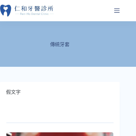
跳
至
主
要
內
容
傳統牙套
假文字