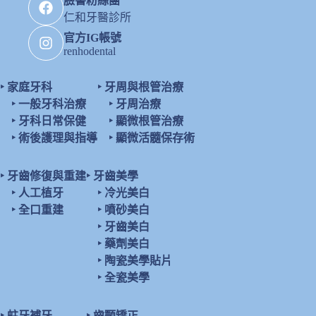
臉書粉絲團
仁和牙醫診所
官方IG帳號
renhodental
‣
家庭牙科
‣
牙周與根管治療
‣
一般牙科治療
‣
牙周治療
‣
牙科日常保健
‣
顯微根管治療
‣
術後護理與指導
‣
顯微活髓保存術
‣
牙齒修復與重建
‣
牙齒美學
‣
人工植牙
‣
冷光美白
‣
全口重建
‣
噴砂美白
‣
牙齒美白
‣
藥劑美白
‣
陶瓷美學貼片
‣
全瓷美學
‣
蛀牙補牙
‣
齒顎矯正