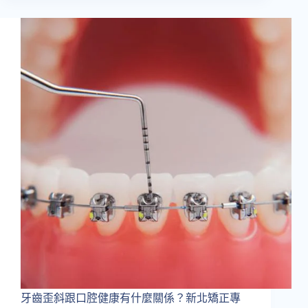
矯
正
推
薦
｜
悄
悄
的
讓
牙
齒
變
整
齊！
一
起
來
了
解
『隱
適
牙齒歪斜跟口腔健康有什麼關係？新北矯正專