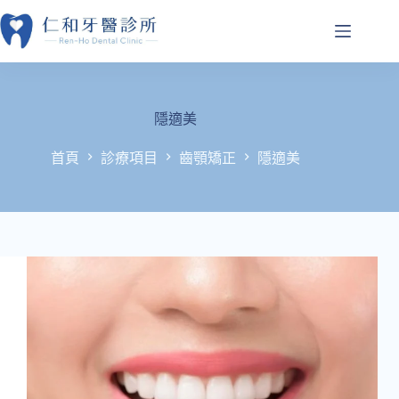
跳
至
主
要
內
容
隱適美
首頁
診療項目
齒顎矯正
隱適美