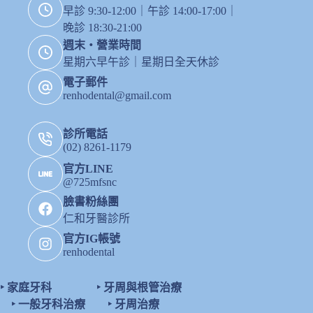
早診 9:30-12:00｜午診 14:00-17:00｜
北
晚診 18:30-21:00
矯
正
週末・營業時間
專
星期六早午診｜星期日全天休診
科
電子郵件
仁
renhodental@gmail.com
和
牙
醫
診所電話
來
(02) 8261-1179
告
官方LINE
訴
@725mfsnc
您
臉書粉絲團
仁和牙醫診所
官方IG帳號
renhodental
‣
家庭牙科
‣
牙周與根管治療
‣
一般牙科治療
‣
牙周治療