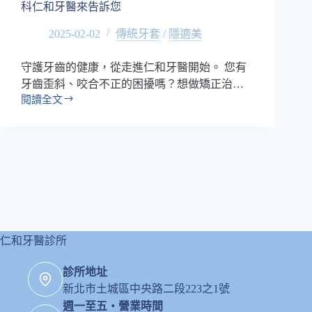
美』
科仁和牙醫來告訴您
吧！
2025-02-02
傳統牙套
/
隱適美
守護牙齒的健康，從走進仁和牙醫開始。 您有
牙齒歪斜、咬合不正的困擾嗎？想做矯正治…
閱讀全文
牙
齒
歪
斜
跟
口
腔
健
康
有
仁和牙醫診所
什
麼
診所地址
關
新北市土城區中央路二段223之1號
係？
週一至五・營業時間
新