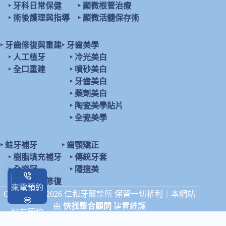
‣
牙科日常保健
‣
顯微根管治療
‣
術後護理與指導
‣
顯微活髓保存術
‣
牙齒修復與重建
‣
牙齒美學
‣
人工植牙
‣
冷光美白
‣
全口重建
‣
噴砂美白
‣
牙齒美白
‣
藥劑美白
‣
陶瓷美學貼片
‣
全瓷美學
‣
蛀牙補牙
‣
齒顎矯正
‣
樹脂填充補牙
‣
傳統牙套
‣
全瓷冠
‣
隱適美
‣
陶瓷鑲嵌修復
來電預約
Copyright © 2026 仁和牙醫診所 保留一切權利｜本網站
由
快找整合顧問
建置維護
好友預約