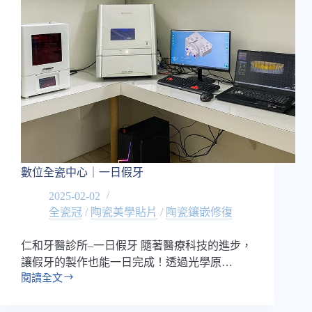
數位全瓷中心｜一日假牙
2025-02-02
全瓷冠
/
陶瓷美學貼片
/
陶瓷鑲嵌修復
仁和牙醫診所–一日假牙 隨著醫療科技的進步，
讓假牙的製作也能一日完成！透過光學原…
閱讀全文
數
位