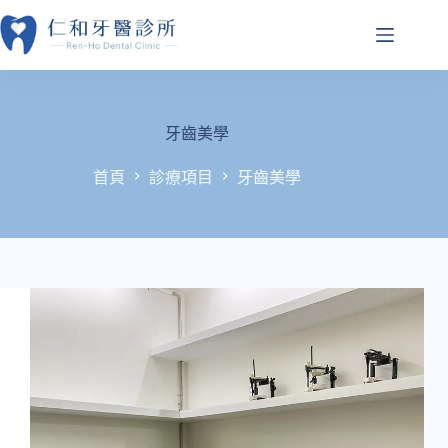
跳
至
主
要
內
容
牙齒美學
首頁
診療項目
牙齒美學