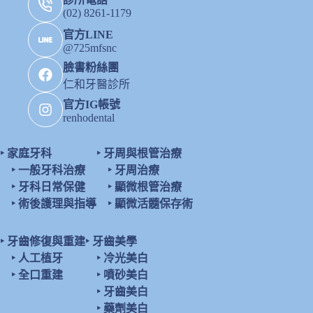
(02) 8261-1179
官方LINE
@725mfsnc
臉書粉絲團
仁和牙醫診所
官方IG帳號
renhodental
‣
家庭牙科
‣
牙周與根管治療
‣
一般牙科治療
‣
牙周治療
‣
牙科日常保健
‣
顯微根管治療
‣
術後護理與指導
‣
顯微活髓保存術
‣
牙齒修復與重建
‣
牙齒美學
‣
人工植牙
‣
冷光美白
‣
全口重建
‣
噴砂美白
‣
牙齒美白
‣
藥劑美白