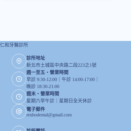
全
瓷
中
心
｜
一
日
假
仁和牙醫診所
牙
診所地址
新北市土城區中央路二段223之1號
週一至五・營業時間
早診 9:30-12:00｜午診 14:00-17:00｜
晚診 18:30-21:00
週末・營業時間
星期六早午診｜星期日全天休診
電子郵件
renhodental@gmail.com
診所電話