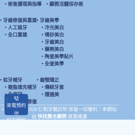
‣
術後護理與指導
‣
顯微活髓保存術
‣
牙齒修復與重建
‣
牙齒美學
‣
人工植牙
‣
冷光美白
‣
全口重建
‣
噴砂美白
‣
牙齒美白
‣
藥劑美白
‣
陶瓷美學貼片
‣
全瓷美學
‣
蛀牙補牙
‣
齒顎矯正
‣
樹脂填充補牙
‣
傳統牙套
‣
全瓷冠
‣
隱適美
‣
陶瓷鑲嵌修復
來電預約
Copyright © 2026 仁和牙醫診所 保留一切權利｜本網站
由
快找整合顧問
建置維護
好友預約