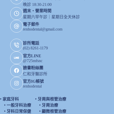
晚診 18:30-21:00
週末・營業時間
星期六早午診｜星期日全天休診
電子郵件
renhodental@gmail.com
診所電話
(02) 8261-1179
官方LINE
@725mfsnc
臉書粉絲團
仁和牙醫診所
官方IG帳號
renhodental
‣
家庭牙科
‣
牙周與根管治療
‣
一般牙科治療
‣
牙周治療
‣
牙科日常保健
‣
顯微根管治療