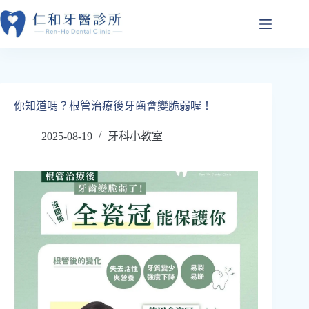
跳
至
主
要
內
容
你知道嗎？根管治療後牙齒會變脆弱喔！
2025-08-19
牙科小教室