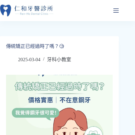
跳
至
主
要
內
容
傳統矯正已經過時了嗎？🧐
2025-03-04
牙科小教室