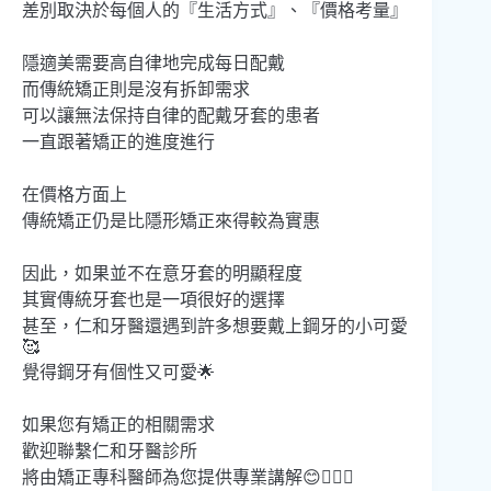
差別取決於每個人的『生活方式』、『價格考量』
隱適美需要高自律地完成每日配戴
而傳統矯正則是沒有拆卸需求
可以讓無法保持自律的配戴牙套的患者
一直跟著矯正的進度進行
在價格方面上
傳統矯正仍是比隱形矯正來得較為實惠
因此，如果並不在意牙套的明顯程度
其實傳統牙套也是一項很好的選擇
甚至，仁和牙醫還遇到許多想要戴上鋼牙的小可愛
🥰
覺得鋼牙有個性又可愛🌟
如果您有矯正的相關需求
歡迎聯繫仁和牙醫診所
將由矯正專科醫師為您提供專業講解😊👩🏻‍⚕️