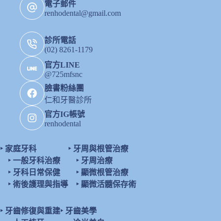
電子郵件
renhodental@gmail.com
診所電話
(02) 8261-1179
官方LINE
@725mfsnc
臉書粉絲團
仁和牙醫診所
官方IG帳號
renhodental
‣
家庭牙科
‣
牙周與根管治療
‣
一般牙科治療
‣
牙周治療
‣
牙科日常保健
‣
顯微根管治療
‣
術後護理與指導
‣
顯微活髓保存術
‣
牙齒修復與重建
‣
牙齒美學