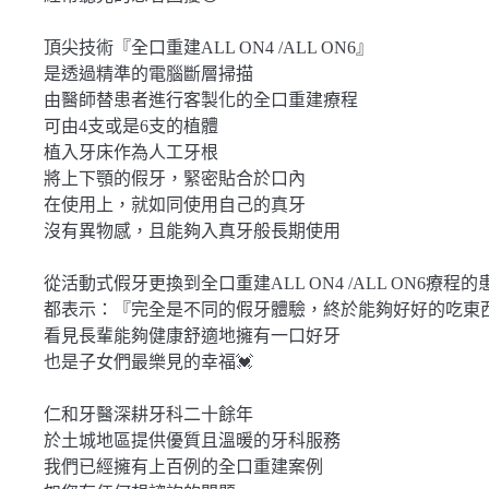
頂尖技術『全口重建ALL ON4 /ALL ON6』
是透過精準的電腦斷層掃描
由醫師替患者進行客製化的全口重建療程
可由4支或是6支的植體
植入牙床作為人工牙根
將上下顎的假牙，緊密貼合於口內
在使用上，就如同使用自己的真牙
沒有異物感，且能夠入真牙般長期使用
從活動式假牙更換到全口重建ALL ON4 /ALL ON6療程的
都表示：『完全是不同的假牙體驗，終於能夠好好的吃東西
看見長輩能夠健康舒適地擁有一口好牙
也是子女們最樂見的幸福💓
仁和牙醫深耕牙科二十餘年
於土城地區提供優質且溫暖的牙科服務
我們已經擁有上百例的全口重建案例