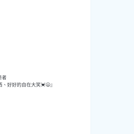
患者
、好好的自在大笑💓😃』