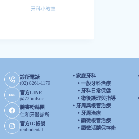
牙科小教室
‣
家庭牙科
診所電話
(02) 8261-1179
‣
一般牙科治療
‣
牙科日常保健
官方LINE
‣
術後護理與指導
@725mfsnc
‣
牙周與根管治療
臉書粉絲團
‣
牙周治療
仁和牙醫診所
‣
顯微根管治療
官方IG帳號
‣
顯微活髓保存術
renhodental