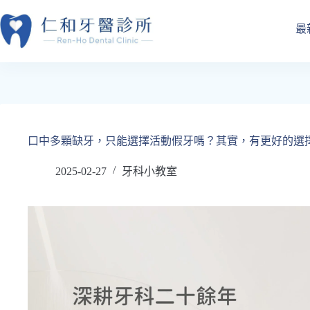
跳
至
最
主
要
內
容
口中多顆缺牙，只能選擇活動假牙嗎？其實，有更好的選
2025-02-27
牙科小教室