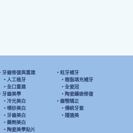
‣
牙齒修復與重建
‣
蛀牙補牙
‣
人工植牙
‣
樹脂填充補牙
‣
全口重建
‣
全瓷冠
‣
牙齒美學
‣
陶瓷鑲嵌修復
‣
冷光美白
‣
齒顎矯正
‣
噴砂美白
‣
傳統牙套
‣
牙齒美白
‣
隱適美
‣
藥劑美白
‣
陶瓷美學貼片