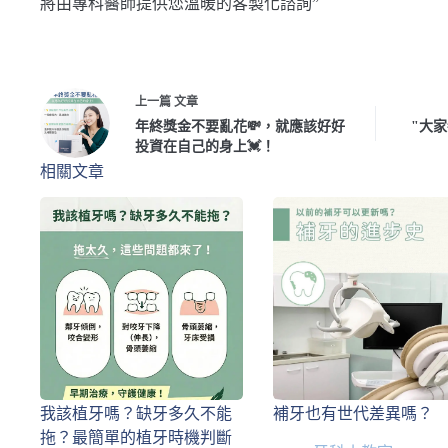
將由專科醫師提供您溫暖的客製化諮詢”
上一篇
文章
年終獎金不要亂花💸，就應該好好
"大
投資在自己的身上💓！
相關文章
我該植牙嗎？缺牙多久不能
補牙也有世代差異嗎？
拖？最簡單的植牙時機判斷