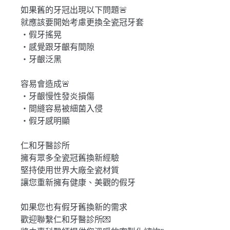
如果舊的牙冠出現以下問題🚨
就應該要開始考慮更換全瓷冠牙套
・假牙搖晃
・感覺跟牙齦有間隙
・牙齦泛黑
容易會造成🚨
・牙齦慢性發炎損傷
・間縫容易被細菌入侵
・假牙感明顯
仁和牙醫診所
擁有眾多全瓷冠舊換新經驗
堅持使用世界大廠全瓷材質
讓您重新擁有健康、美觀的假牙
如果您也有假牙舊換新的需求
歡迎聯繫仁和牙醫診所💌