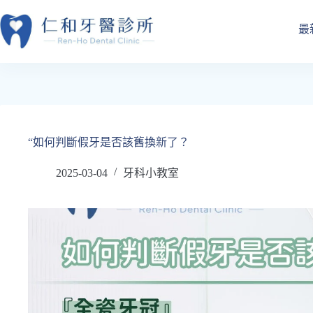
跳
至
最
主
要
內
容
“如何判斷假牙是否該舊換新了？
2025-03-04
牙科小教室