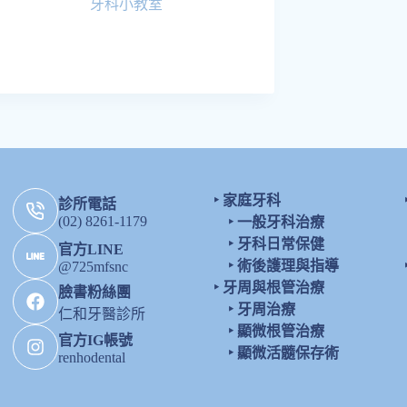
牙科小教室
‣
家庭牙科
診所電話
(02) 8261-1179
‣
一般牙科治療
‣
牙科日常保健
官方LINE
‣
術後護理與指導
@725mfsnc
‣
牙周與根管治療
臉書粉絲團
‣
牙周治療
仁和牙醫診所
‣
顯微根管治療
官方IG帳號
‣
顯微活髓保存術
renhodental