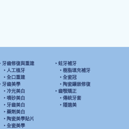
‣
牙齒修復與重建
‣
蛀牙補牙
‣
人工植牙
‣
樹脂填充補牙
‣
全口重建
‣
全瓷冠
‣
牙齒美學
‣
陶瓷鑲嵌修復
‣
冷光美白
‣
齒顎矯正
‣
噴砂美白
‣
傳統牙套
‣
牙齒美白
‣
隱適美
‣
藥劑美白
‣
陶瓷美學貼片
‣
全瓷美學