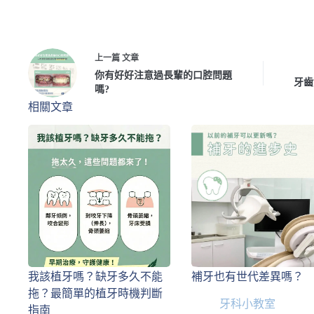
上一篇
文章
你有好好注意過長輩的口腔問題
牙齒
嗎?
相關文章
我該植牙嗎？缺牙多久不能
補牙也有世代差異嗎？
拖？最簡單的植牙時機判斷
牙科小教室
指南