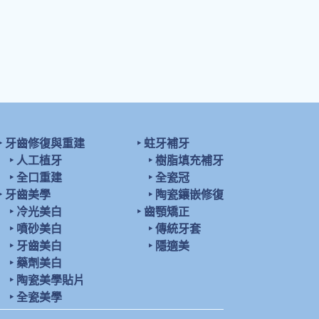
‣
牙齒修復與重建
‣
蛀牙補牙
‣
人工植牙
‣
樹脂填充補牙
‣
全口重建
‣
全瓷冠
‣
牙齒美學
‣
陶瓷鑲嵌修復
‣
冷光美白
‣
齒顎矯正
‣
噴砂美白
‣
傳統牙套
‣
牙齒美白
‣
隱適美
‣
藥劑美白
‣
陶瓷美學貼片
‣
全瓷美學