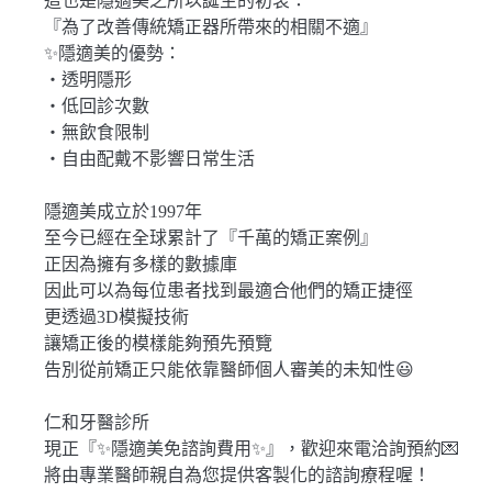
這也是隱適美之所以誕生的初衷：
『為了改善傳統矯正器所帶來的相關不適』
✨隱適美的優勢：
・透明隱形
・低回診次數
・無飲食限制
・自由配戴不影響日常生活
隱適美成立於1997年
至今已經在全球累計了『千萬的矯正案例』
正因為擁有多樣的數據庫
因此可以為每位患者找到最適合他們的矯正捷徑
更透過3D模擬技術
讓矯正後的模樣能夠預先預覽
告別從前矯正只能依靠醫師個人審美的未知性😃
仁和牙醫診所
現正『✨隱適美免諮詢費用✨』，歡迎來電洽詢預約💌
將由專業醫師親自為您提供客製化的諮詢療程喔！