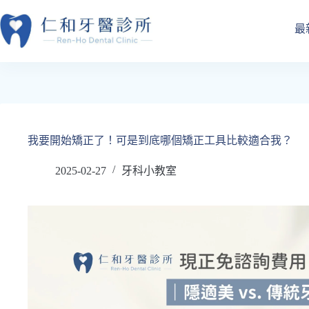
跳
至
最
主
要
內
容
我要開始矯正了！可是到底哪個矯正工具比較適合我？
2025-02-27
牙科小教室