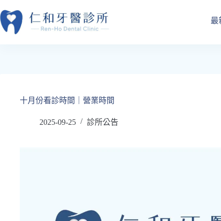
跳
至
最
主
要
內
容
十月份看診時間｜營業時間
2025-09-25
診所公告