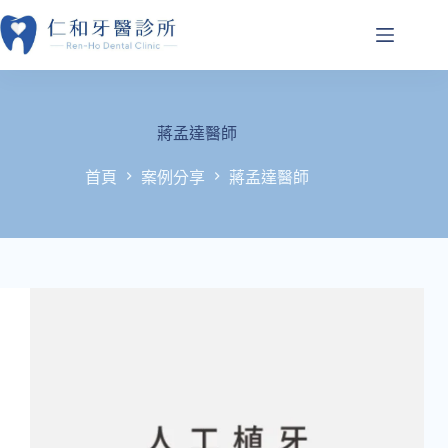
跳
至
主
要
內
容
蔣孟達醫師
首頁
案例分享
蔣孟達醫師