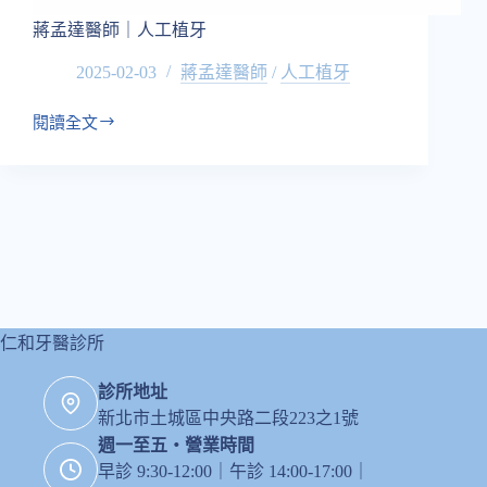
蔣孟達醫師｜人工植牙
2025-02-03
蔣孟達醫師
/
人工植牙
閱讀全文
蔣
孟
達
醫
師
｜
人
工
植
牙
仁和牙醫診所
診所地址
新北市土城區中央路二段223之1號
週一至五・營業時間
早診 9:30-12:00｜午診 14:00-17:00｜