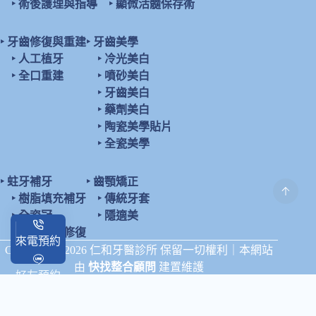
‣
術後護理與指導
‣
顯微活髓保存術
‣
牙齒修復與重建
‣
牙齒美學
‣
人工植牙
‣
冷光美白
‣
全口重建
‣
噴砂美白
‣
牙齒美白
‣
藥劑美白
‣
陶瓷美學貼片
‣
全瓷美學
‣
蛀牙補牙
‣
齒顎矯正
‣
樹脂填充補牙
‣
傳統牙套
‣
全瓷冠
‣
隱適美
‣
陶瓷鑲嵌修復
來電預約
Copyright © 2026 仁和牙醫診所 保留一切權利｜本網站
由
快找整合顧問
建置維護
好友預約