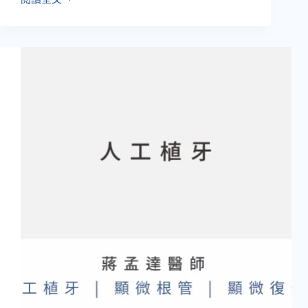
蔣
孟
達
醫
師
｜
人
工
植
牙