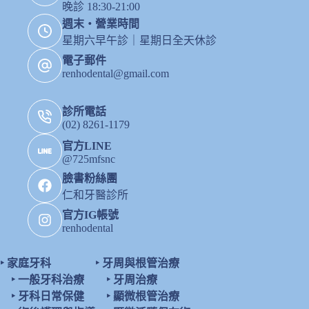
晚診 18:30-21:00
週末・營業時間
星期六早午診｜星期日全天休診
電子郵件
renhodental@gmail.com
診所電話
(02) 8261-1179
官方LINE
@725mfsnc
臉書粉絲團
仁和牙醫診所
官方IG帳號
renhodental
‣
家庭牙科
‣
牙周與根管治療
‣
一般牙科治療
‣
牙周治療
‣
牙科日常保健
‣
顯微根管治療