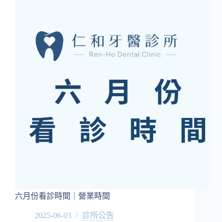
肺
癌、
口
腔
癌-
對
牙
齒
也
有
大
大
的
影
響！
六月份看診時間｜營業時間
2025-06-03
診所公告