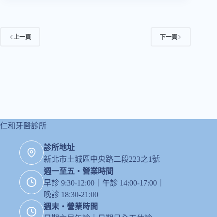
道
嗎?
台
灣
上一頁
下一頁
80%
的
人
都
有
牙
周
病！
仁和牙醫診所
診所地址
新北市土城區中央路二段223之1號
週一至五・營業時間
早診 9:30-12:00｜午診 14:00-17:00｜
晚診 18:30-21:00
週末・營業時間