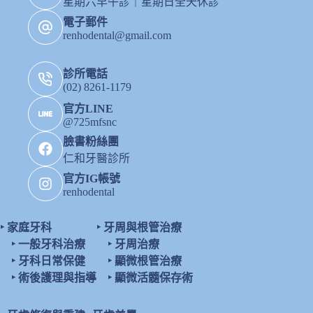
星期六早午診｜星期日全天休診
電子郵件
renhodental@gmail.com
診所電話
(02) 8261-1179
官方LINE
@725mfsnc
臉書粉絲團
仁和牙醫診所
官方IG帳號
renhodental
‣
家庭牙科
‣
牙周與根管治療
‣
一般牙科治療
‣
牙周治療
‣
牙科日常保健
‣
顯微根管治療
‣
術後護理與指導
‣
顯微活髓保存術