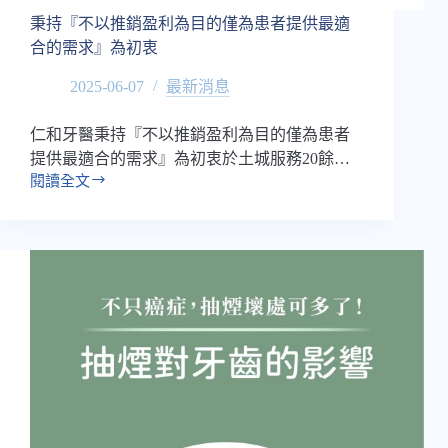
秉持『不以推銷盈利為目的僅為患者提供最適
合的需求』為初衷
2025-06-07
最新消息
仁和牙醫秉持『不以推銷盈利為目的僅為患者
提供最適合的需求』為初衷於土城服務20餘…
閱讀全文
秉
持
『不
以
推
銷
盈
利
為
目
的
僅
為