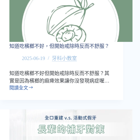
知道吃檳榔不好，但開始戒除時反而不舒服？
2025-06-19
牙科小教室
知道吃檳榔不好但開始戒除時反而不舒服？其
實是因為檳榔的麻痺效果讓你沒發現病症喔…
閱讀全文
知
道
吃
檳
榔
不
好，
但