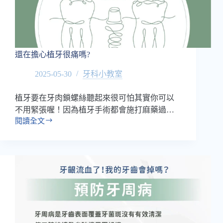
還在擔心植牙很痛嗎?
2025-05-30
牙科小教室
植牙要在牙肉鎖螺絲聽起來很可怕其實你可以
不用緊張喔！因為植牙手術都會施打麻藥過…
閱讀全文
還
在
擔
心
植
牙
很
痛
嗎?