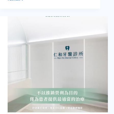
缺
牙
多
顆
想
要
補
救
有
很
多
方
法!!