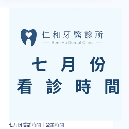
都
在
做
的
全
瓷
貼
片，
會
不
會
很
容
易
掉
或
是
有
後
遺
症
七月份看診時間｜營業時間