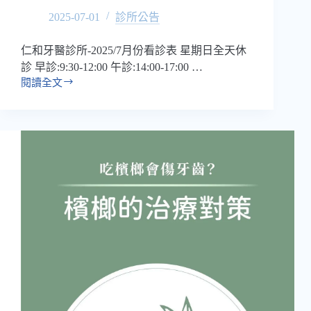
呢？
2025-07-01
診所公告
仁和牙醫診所-2025/7月份看診表 星期日全天休
診 早診:9:30-12:00 午診:14:00-17:00 …
閱讀全文
七
月
份
看
診
時
間
｜
營
業
時
間