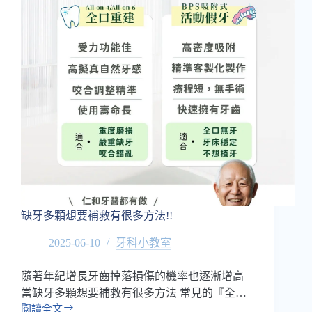
開
始
戒
除
時
反
而
不
舒
服？
缺牙多顆想要補救有很多方法!!
2025-06-10
牙科小教室
隨著年紀增長牙齒掉落損傷的機率也逐漸增高
當缺牙多顆想要補救有很多方法 常見的『全…
閱讀全文