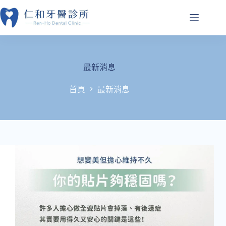
跳
至
主
要
內
容
最新消息
首頁
最新消息