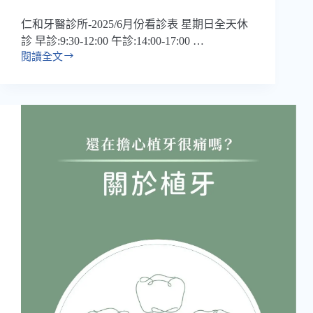
仁和牙醫診所-2025/6月份看診表 星期日全天休
診 早診:9:30-12:00 午診:14:00-17:00 …
閱讀全文
六
月
份
看
診
時
間
｜
營
業
時
間