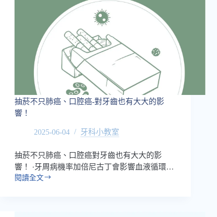
患
者
提
供
最
適
合
的
需
求』
抽菸不只肺癌、口腔癌-對牙齒也有大大的影
為
響！
初
衷
2025-06-04
牙科小教室
抽菸不只肺癌、口腔癌對牙齒也有大大的影
響！ ·牙周病機率加倍尼古丁會影響血液循環…
閱讀全文
抽
菸
不
只