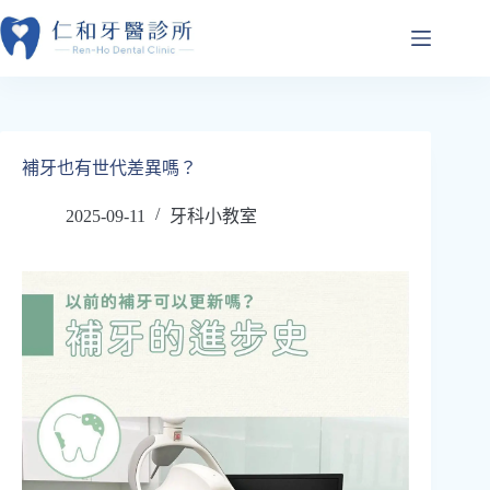
跳
至
主
要
內
容
補牙也有世代差異嗎？
2025-09-11
牙科小教室