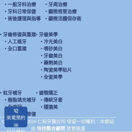
‣
一般牙科治療
‣
牙周治療
‣
牙科日常保健
‣
顯微根管治療
‣
術後護理與指導
‣
顯微活髓保存術
‣
牙齒修復與重建
‣
牙齒美學
‣
人工植牙
‣
冷光美白
‣
全口重建
‣
噴砂美白
‣
牙齒美白
‣
藥劑美白
‣
陶瓷美學貼片
‣
全瓷美學
‣
蛀牙補牙
‣
齒顎矯正
‣
樹脂填充補牙
‣
傳統牙套
‣
全瓷冠
‣
隱適美
‣
陶瓷鑲嵌修復
來電預約
Copyright © 2026 仁和牙醫診所 保留一切權利｜本網站
由
快找整合顧問
建置維護