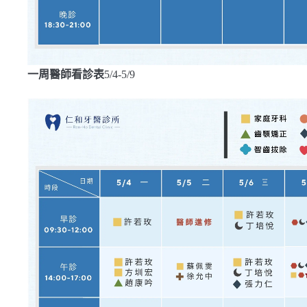
一周醫師看診表
5/4-5/9