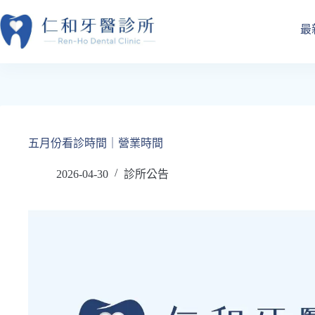
跳
至
最
主
要
內
容
五月份看診時間｜營業時間
2026-04-30
診所公告