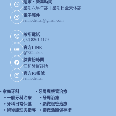
週末・營業時間
星期六早午診｜星期日全天休診
電子郵件
renhodental@gmail.com
診所電話
(02) 8261-1179
官方LINE
@725mfsnc
臉書粉絲團
仁和牙醫診所
官方IG帳號
renhodental
‣
家庭牙科
‣
牙周與根管治療
‣
一般牙科治療
‣
牙周治療
‣
牙科日常保健
‣
顯微根管治療
‣
術後護理與指導
‣
顯微活髓保存術