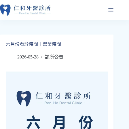
跳
至
主
要
內
容
六月份看診時間｜營業時間
2026-05-28
診所公告