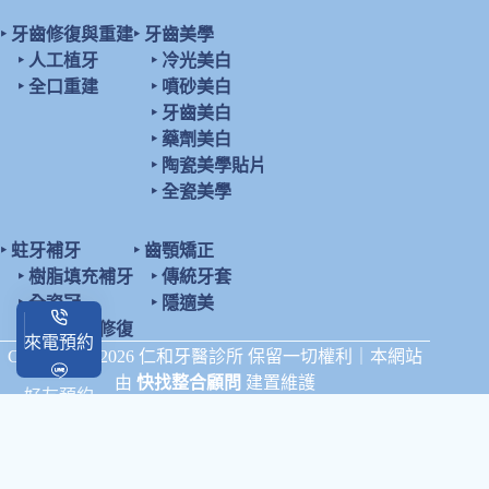
‣
牙齒修復與重建
‣
牙齒美學
‣
人工植牙
‣
冷光美白
‣
全口重建
‣
噴砂美白
‣
牙齒美白
‣
藥劑美白
‣
陶瓷美學貼片
‣
全瓷美學
‣
蛀牙補牙
‣
齒顎矯正
‣
樹脂填充補牙
‣
傳統牙套
‣
全瓷冠
‣
隱適美
‣
陶瓷鑲嵌修復
來電預約
Copyright © 2026 仁和牙醫診所 保留一切權利｜本網站
由
快找整合顧問
建置維護
好友預約