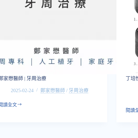
鄭家懋醫師 | 牙周治療
丁培
2025-02-24
鄭家懋醫師
/
牙周治療
閱讀全文
鄭
閱讀
丁
家
培
懋
悅
醫
醫
師