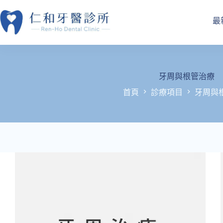
跳
至
最
主
要
內
容
牙周與根管治療
首頁
診療項目
牙周與