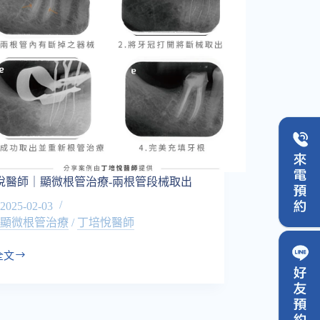
悅醫師｜顯微根管治療-兩根管段械取出
2025-02-03
顯微根管治療
/
丁培悅醫師
全文