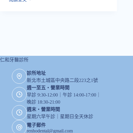
鄭
家
懋
醫
師
|
牙
周
治
療
仁和牙醫診所
診所地址
新北市土城區中央路二段223之1號
週一至五・營業時間
早診 9:30-12:00｜午診 14:00-17:00｜
晚診 18:30-21:00
週末・營業時間
星期六早午診｜星期日全天休診
電子郵件
renhodental@gmail.com