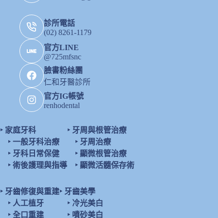
診所電話
(02) 8261-1179
官方LINE
@725mfsnc
臉書粉絲團
仁和牙醫診所
官方IG帳號
renhodental
‣
家庭牙科
‣
牙周與根管治療
‣
一般牙科治療
‣
牙周治療
‣
牙科日常保健
‣
顯微根管治療
‣
術後護理與指導
‣
顯微活髓保存術
‣
牙齒修復與重建
‣
牙齒美學
‣
人工植牙
‣
冷光美白
‣
全口重建
‣
噴砂美白