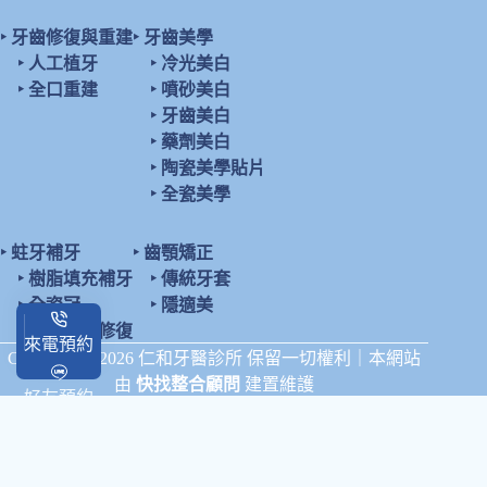
‣
牙齒修復與重建
‣
牙齒美學
‣
人工植牙
‣
冷光美白
‣
全口重建
‣
噴砂美白
‣
牙齒美白
‣
藥劑美白
‣
陶瓷美學貼片
‣
全瓷美學
‣
蛀牙補牙
‣
齒顎矯正
‣
樹脂填充補牙
‣
傳統牙套
‣
全瓷冠
‣
隱適美
‣
陶瓷鑲嵌修復
來電預約
Copyright © 2026 仁和牙醫診所 保留一切權利｜本網站
由
快找整合顧問
建置維護
好友預約