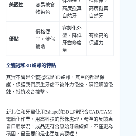
性極佳，
性極佳，
美觀性
容易被食
高度擬真
高度擬真
物染色
自然牙
自然牙
客製化外
價格便
型、降低
有極高的
優點
宜，健保
牙齒修磨
保護力
補助
量
全瓷冠和3D齒雕的特點
其實不管是全瓷冠或是3D齒雕，其目的都是保
護，保護我們原生牙齒不被外力侵擾，隔絕細菌侵
蝕，抵抗咬合撞擊。
新北仁和牙醫使用3shape的3D口掃配合CAD/CAM
電腦化作業，用高科技的影像處理，精準的反饋患
者口腔狀況，成品更符合原始牙齒線條，不僅更為
穩固，最重要的是也更加美觀喔！