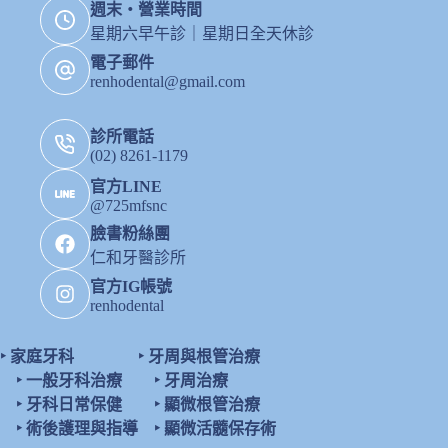
週末・營業時間
星期六早午診｜星期日全天休診
電子郵件
renhodental@gmail.com
診所電話
(02) 8261-1179
官方LINE
@725mfsnc
臉書粉絲團
仁和牙醫診所
官方IG帳號
renhodental
‣
家庭牙科
‣
牙周與根管治療
‣
一般牙科治療
‣
牙周治療
‣
牙科日常保健
‣
顯微根管治療
‣
術後護理與指導
‣
顯微活髓保存術