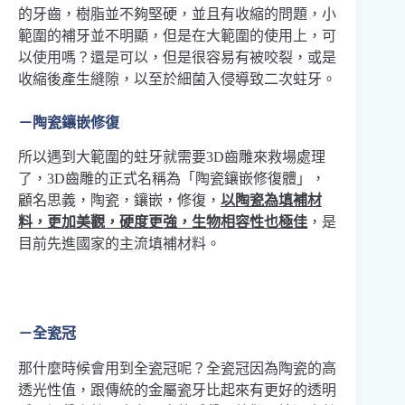
的牙齒，樹脂並不夠堅硬，並且有收縮的問題，小
範圍的補牙並不明顯，但是在大範圍的使用上，可
以使用嗎？還是可以，但是很容易有被咬裂，或是
收縮後產生縫隙，以至於細菌入侵導致二次蛀牙。
－陶瓷鑲嵌修復
所以遇到大範圍的蛀牙就需要3D齒雕來救場處理
了，3D齒雕的正式名稱為「陶瓷鑲嵌修復體」，
顧名思義，陶瓷，鑲嵌，修復，
以陶瓷為填補材
料，更加美觀，硬度更強，生物相容性也極佳
，是
目前先進國家的主流填補材料。
－全瓷冠
那什麼時候會用到全瓷冠呢？全瓷冠因為陶瓷的高
透光性值，跟傳統的金屬瓷牙比起來有更好的透明