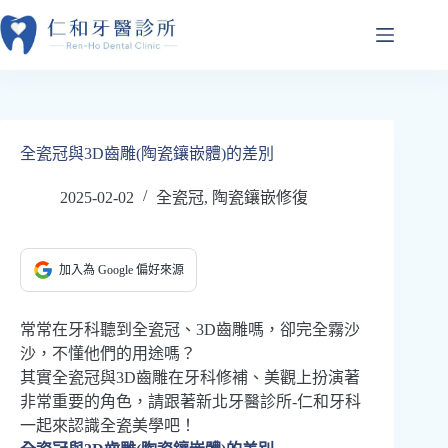
跳
至
主
要
內
容
全瓷冠與3D齒雕(陶瓷鑲嵌體)的差別
2025-02-02
全瓷冠
,
陶瓷鑲嵌修復
加入為 Google 偏好來源
常常在牙科聽到全瓷冠、3D齒雕嗎，卻完全霧沙
沙，不懂他們的用途嗎？
其實全瓷冠與3D齒雕在牙科修補、美觀上扮演著
非常重要的角色，請跟著新北牙醫診所-仁和牙科
一起來認識全瓷美學吧！