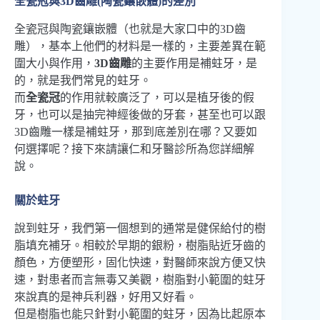
全瓷冠與3D齒雕(陶瓷鑲嵌體)的差別
全瓷冠與陶瓷鑲嵌體（也就是大家口中的3D齒
雕），基本上他們的材料是一樣的，主要差異在範
圍大小與作用，
3D齒雕
的主要作用是補蛀牙，是
的，就是我們常見的蛀牙。
而
全瓷冠
的作用就較廣泛了，可以是植牙後的假
牙，也可以是抽完神經後做的牙套，甚至也可以跟
3D齒雕一樣是補蛀牙，那到底差別在哪？又要如
何選擇呢？接下來請讓仁和牙醫診所為您詳細解
說。
關於蛀牙
說到蛀牙，我們第一個想到的通常是健保給付的樹
脂填充補牙。相較於早期的銀粉，樹脂貼近牙齒的
顏色，方便塑形，固化快速，對醫師來說方便又快
速，對患者而言無毒又美觀，樹脂對小範圍的蛀牙
來說真的是神兵利器，好用又好看。
但是樹脂也能只針對小範圍的蛀牙，因為比起原本