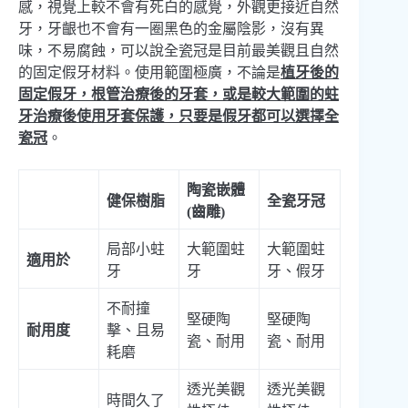
感，視覺上較不會有死白的感覺，外觀更接近自然
牙，牙齦也不會有一圈黑色的金屬陰影，沒有異
味，不易腐蝕，可以說全瓷冠是目前最美觀且自然
的固定假牙材料。使用範圍極廣，不論是
植牙後的
固定假牙，根管治療後的牙套，或是較大範圍的蛀
牙治療後使用牙套保護，只要是假牙都可以選擇全
瓷冠
。
陶瓷嵌體
健保樹脂
全瓷牙冠
(齒雕)
局部小蛀
大範圍蛀
大範圍蛀
適用於
牙
牙
牙、假牙
不耐撞
堅硬陶
堅硬陶
耐用度
擊、且易
瓷、耐用
瓷、耐用
耗磨
透光美觀
透光美觀
時間久了