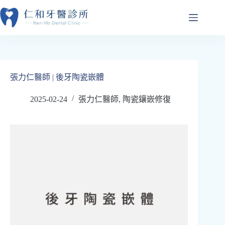
跳
至
主
要
內
容
張力仁醫師 | 後牙陶瓷嵌體
2025-02-24
張力仁醫師
,
陶瓷鑲嵌修復