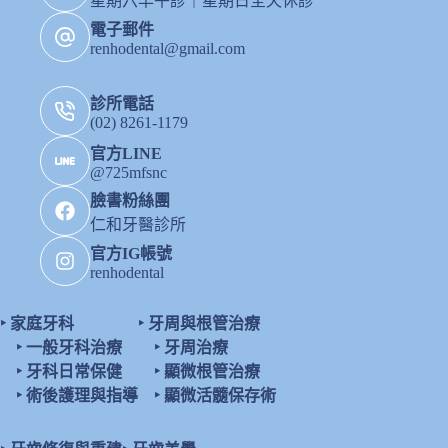
星期六早午診｜星期日全天休診
電子郵件
renhodental@gmail.com
診所電話
(02) 8261-1179
官方LINE
@725mfsnc
臉書粉絲團
仁和牙醫診所
官方IG帳號
renhodental
‣
家庭牙科
‣
牙周與根管治療
‣
一般牙科治療
‣
牙周治療
‣
牙科日常保健
‣
顯微根管治療
‣
術後護理與指導
‣
顯微活髓保存術