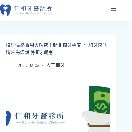
跳
至
主
要
內
容
植牙價格費用大解密！新北植牙專家–仁和牙醫診
所來為您說明植牙費用
2025-02-02
人工植牙