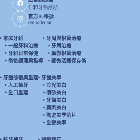
仁和牙醫診所
官方IG帳號
renhodental
‣
家庭牙科
‣
牙周與根管治療
‣
一般牙科治療
‣
牙周治療
‣
牙科日常保健
‣
顯微根管治療
‣
術後護理與指導
‣
顯微活髓保存術
‣
牙齒修復與重建
‣
牙齒美學
‣
人工植牙
‣
冷光美白
‣
全口重建
‣
噴砂美白
‣
牙齒美白
‣
藥劑美白
‣
陶瓷美學貼片
‣
全瓷美學
‣
蛀牙補牙
‣
齒顎矯正