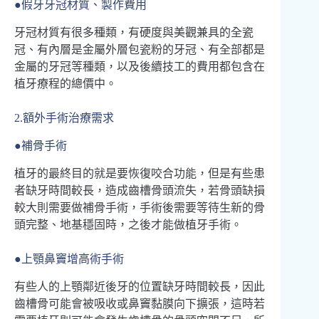
●假牙牙冠材質、製作費用
牙冠材質有很多種類，有硬度與美觀兼具的全瓷
冠、有內層是金屬外層包瓷粉的牙冠、有全部都是
金屬的牙冠等種類，以及後續技工的費用都包含在
植牙療程的總價中。
2.額外手術治療需求
●補骨手術
植牙的最終目的就是要恢復咬合功能，但是有些患
者缺牙時間較長，造成齒槽骨頭流失，若骨頭缺損
較大則需要做補骨手術，手術後需要等待生新的骨
頭完整、地基穩固時，之後才能做植牙手術。
●上顎鼻竇增高術手術
有些人的上顎鄰近後牙的位置缺牙時間較長，因此
齒槽骨可能會被吸收或鼻竇黏膜向下擴張，這時若