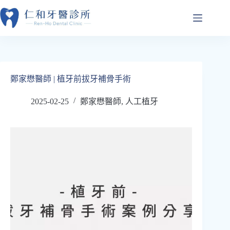
跳
至
主
要
內
容
鄭家懋醫師 | 植牙前拔牙補骨手術
2025-02-25
鄭家懋醫師
,
人工植牙