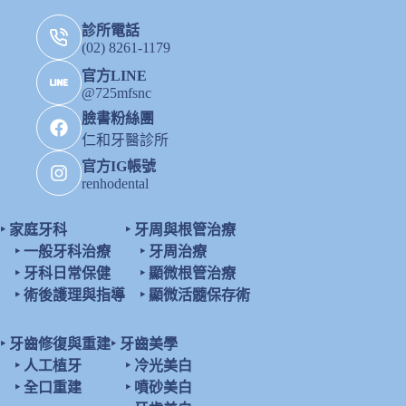
診所電話
(02) 8261-1179
官方LINE
@725mfsnc
臉書粉絲團
仁和牙醫診所
官方IG帳號
renhodental
‣
家庭牙科
‣
牙周與根管治療
‣
一般牙科治療
‣
牙周治療
‣
牙科日常保健
‣
顯微根管治療
‣
術後護理與指導
‣
顯微活髓保存術
‣
牙齒修復與重建
‣
牙齒美學
‣
人工植牙
‣
冷光美白
‣
全口重建
‣
噴砂美白