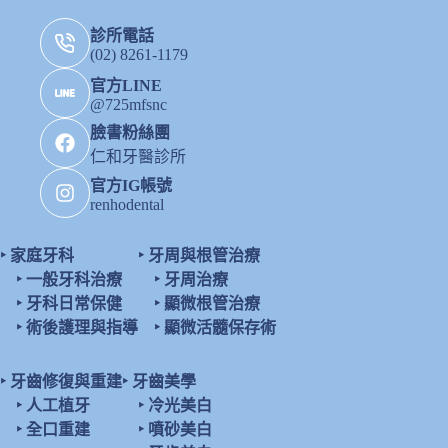
診所電話
(02) 8261-1179
官方LINE
@725mfsnc
臉書粉絲團
仁和牙醫診所
官方IG帳號
renhodental
‣
家庭牙科
‣
牙周與根管治療
‣
一般牙科治療
‣
牙周治療
‣
牙科日常保健
‣
顯微根管治療
‣
術後護理與指導
‣
顯微活髓保存術
‣
牙齒修復與重建
‣
牙齒美學
‣
人工植牙
‣
冷光美白
‣
全口重建
‣
噴砂美白