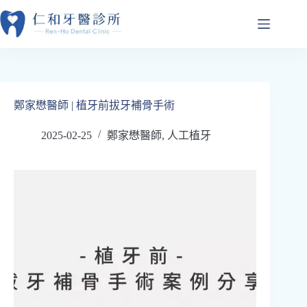
跳
至
主
要
內
容
鄭家懋醫師 | 植牙前拔牙補骨手術
2025-02-25
鄭家懋醫師
,
人工植牙