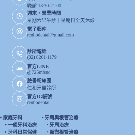
晚診 18:30-21:00
週末・營業時間
星期六早午診｜星期日全天休診
電子郵件
renhodental@gmail.com
診所電話
(02) 8261-1179
官方LINE
@725mfsnc
臉書粉絲團
仁和牙醫診所
官方IG帳號
renhodental
‣
家庭牙科
‣
牙周與根管治療
‣
一般牙科治療
‣
牙周治療
‣
牙科日常保健
‣
顯微根管治療