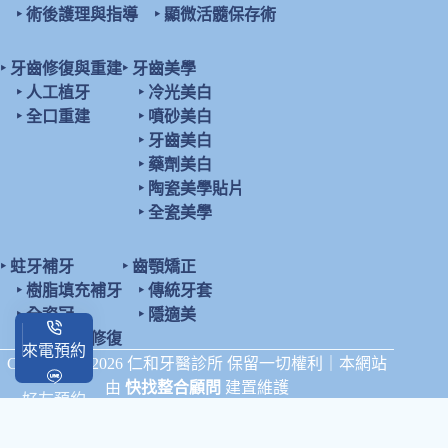
‣
術後護理與指導
‣
顯微活髓保存術
‣
牙齒修復與重建
‣
牙齒美學
‣
人工植牙
‣
冷光美白
‣
全口重建
‣
噴砂美白
‣
牙齒美白
‣
藥劑美白
‣
陶瓷美學貼片
‣
全瓷美學
‣
蛀牙補牙
‣
齒顎矯正
‣
樹脂填充補牙
‣
傳統牙套
‣
全瓷冠
‣
隱適美
‣
陶瓷鑲嵌修復
來電預約
Copyright © 2026 仁和牙醫診所 保留一切權利｜本網站
由
快找整合顧問
建置維護
好友預約