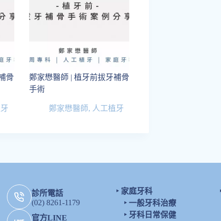
牙補骨
鄭家懋醫師 | 植牙前拔牙補骨
手術
植牙
鄭家懋醫師
,
人工植牙
‣
家庭牙科
診所電話
(02) 8261-1179
‣
一般牙科治療
‣
牙科日常保健
官方LINE